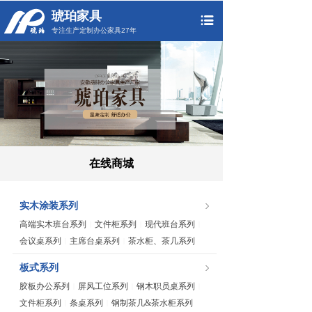
琥珀家具
专注生产定制办公家具27年
在线商城
实木涂装系列
高端实木班台系列
文件柜系列
现代班台系列
|
|
|
会议桌系列
主席台桌系列
茶水柜、茶几系列
|
|
板式系列
胶板办公系列
屏风工位系列
钢木职员桌系列
|
|
|
文件柜系列
条桌系列
钢制茶几&茶水柜系列
|
|