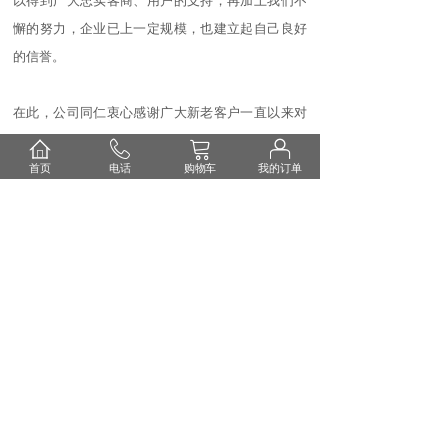
以得到广大忠实客商、用户的支持，再加上我们不
懈的努力，企业已上一定规模，也建立起自己良好
的信誉。
在此，公司同仁衷心感谢广大新老客户一直以来对
我们的支持与信赖，今后继续有你们的支持是“琥
珀”可持续发展壮大的保证，同时我们也会以优质的
首页
电话
购物车
我的订单
产品和优质的服务来回报广大的客户。
联系我们
400-0551-885
合肥市肥东经济开发区祥和路北端
电话：0551-64416066（生产基地）
0551-65585608（营销中心）