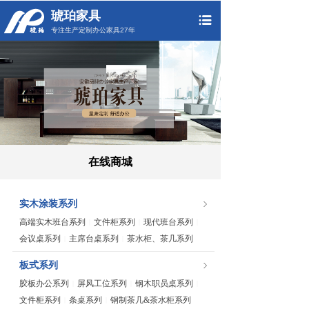
琥珀家具
专注生产定制办公家具27年
在线商城
实木涂装系列
高端实木班台系列
文件柜系列
现代班台系列
|
|
|
会议桌系列
主席台桌系列
茶水柜、茶几系列
|
|
板式系列
胶板办公系列
屏风工位系列
钢木职员桌系列
|
|
|
文件柜系列
条桌系列
钢制茶几&茶水柜系列
|
|