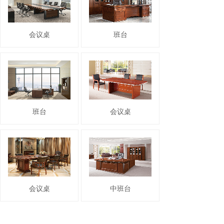
会议桌
班台
班台
会议桌
会议桌
中班台