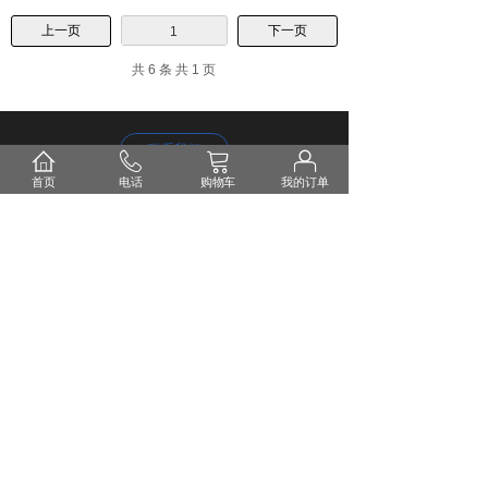
上一页
下一页
1
共 6 条 共 1 页
联系我们
首页
电话
购物车
我的订单
400-0551-885
合肥市肥东经济开发区祥和路北端
电话：0551-64416066（生产基地）
0551-65585608（营销中心）
传真：0551-64416066